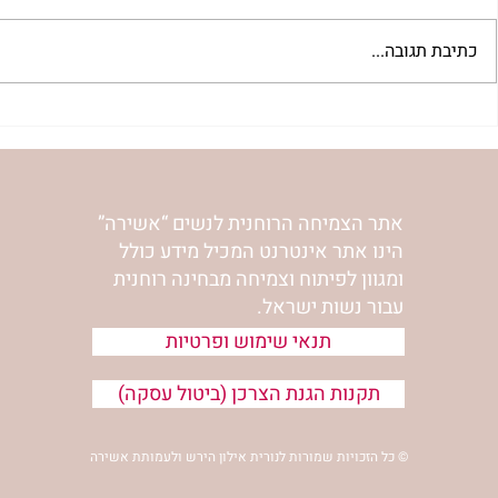
כתיבת תגובה...
"שער הדמעות" | נורית אילון
לחיות את המס
הירש
אילון הירש
אתר הצמיחה הרוחנית לנשים “אשירה”
הינו אתר אינטרנט המכיל מידע כולל
ומגוון לפיתוח וצמיחה מבחינה רוחנית
עבור נשות ישראל.
תנאי שימוש ופרטיות
תקנות הגנת הצרכן (ביטול עסקה)
© כל הזכויות שמורות לנורית אילון הירש ולעמותת אשירה