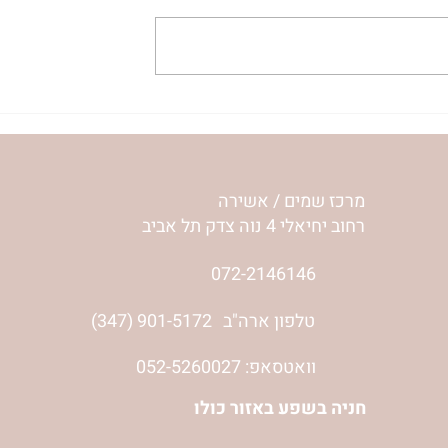
ע שלי | נורית
להסתכל לחיים בעיניים | נורית
אילון הירש
מרכז שמים / אשירה
רחוב יחיאלי 4 נוה צדק תל אביב
072-2146146
טלפון ארה"ב
(347) 901-5172
וואטסאפ: 052-5260027
חניה בשפע באזור כולו