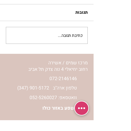
תגובות
כתיבת תגובה...
לחיות את המסע שלי | נורית
אילון הירש
מרכז שמים / אשירה
רחוב יחיאלי 4 נוה צדק תל אביב
072-2146146
טלפון ארה"ב
(347) 901-5172
וואטסאפ: 052-5260027
חניה בשפע באזור כולו
הרשמי לעדכונים