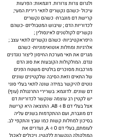
ולגרום צרות צרורות. דוגמאות: הפרעות 
עיכול -כשהם נקשרים לתאי רירית המעי; 
קרישת דם מוגברת- כשהם נקשרים 
לכדוריות הדם ; שיבוש המטבוליזם -כשהם 
נקשרים לקולטנים לאינסולין ;  
היפראקטיביות- כשהם נקשרים לתאי עצב ; 
אלרגיות ומחלות אוטואימוניות- כשהם 
מגרים את תאי מערכת החיסון ליצור נוגדנים 
נגדם. המולקולות הקובעות את סוג הדם 
מורכבות מסוכרים בולטים משטח הפנים 
של התאים וזאת הסיבה שלקטינים שונים 
נוטים להיקשר במידה שונה לתאי בעלי סוגי 
דם שונים. לדוגמא: בשרירי התרנגולת (עוף) 
יש לקטין רב עוצמה שנקשר לכדוריות דם 
אצל בעלי דם B ו- AB. התוצאה היא קרישת 
דם מוגברת, ועם ההתקדמות בשנים עליה 
בסיכון למחלות קשות כמו שבץ והתקפי לב. 
לעומתם, בעלי דם O ו- A, נעדרים את 
המולקולה הנקשרת ללקטין, ויכולים לאכול 