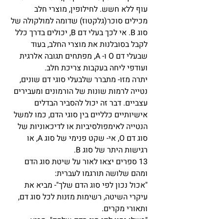
עוף ללא חשש. לחילופין, מוצרי חלב 
מכילים סוכר(גלקטוז) שדומה למולקולה של 
סוג B. אי לכך בעלי דם B, יכולים בדרך כלל 
לקבל בסובלנות את מוצרי החלב, בעוד 
שבעלי דם O ו- A, מפתחים תגובה אלרגית 
ועודפי ליחה בעקבות צריכת חלב. 
יתרה מזו- מתברר שלבעלי סוגי דם שונים, 
נטייה לרמות שונות של הורמונים ומעבירים 
עצביים. דבר זה יכול להסביר הבדלים 
אישיותיים כלליים בין סוגי הדם, כמו למשל 
הנטייה לאימפולסיביות או לדיכאוניות של 
סוג דם O, אי- שקט פנימי של סוג A, או 
רגישות היתר של סוג B.
13 ספרים יצאו לאור על שיטת סוג הדם 
ומהם שלושה תורגמו לעברית:
"אכול נכון לפי סוג הדם שלך"- מביא את 
עיקרי השיטה, רשימות מזנות לכל סוג דם, 
ותאורי מקרים.