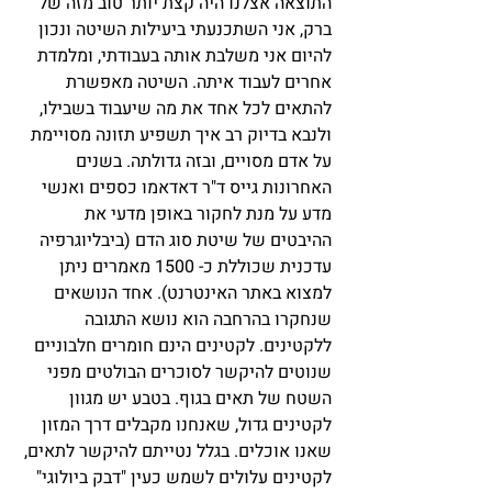
התוצאה אצלנו היה קצת יותר טוב מזה של 
ברק, אני השתכנעתי ביעילות השיטה ונכון 
להיום אני משלבת אותה בעבודתי, ומלמדת 
אחרים לעבוד איתה. השיטה מאפשרת 
להתאים לכל אחד את מה שיעבוד בשבילו, 
ולנבא בדיוק רב איך תשפיע תזונה מסויימת 
על אדם מסויים, ובזה גדולתה. בשנים 
האחרונות גייס ד"ר דאדאמו כספים ואנשי 
מדע על מנת לחקור באופן מדעי את 
ההיבטים של שיטת סוג הדם (ביבליוגרפיה 
עדכנית שכוללת כ- 1500 מאמרים ניתן 
למצוא באתר האינטרנט). אחד הנושאים 
שנחקרו בהרחבה הוא נושא התגובה 
ללקטינים. לקטינים הינם חומרים חלבוניים 
שנוטים להיקשר לסוכרים הבולטים מפני 
השטח של תאים בגוף. בטבע יש מגוון 
לקטינים גדול, שאנחנו מקבלים דרך המזון 
שאנו אוכלים. בגלל נטייתם להיקשר לתאים, 
לקטינים עלולים לשמש כעין "דבק ביולוגי" 