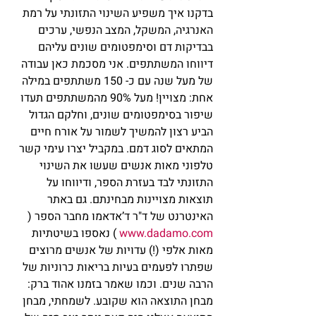
בדקנו איך משפיע השינוי התזונתי על רמת 
האנרגיה, המשקל, המצב הנפשי, ערכים 
בבדיקות דם וסימפטומים שונים עליהם 
דיווחו המשתתפים. אני מסכמת כאן עבודה 
של מעל שנה עם כ- 150 משתתפים במילה 
אחת: מצויין! מעל 90% מהמשתתפים תעדו 
שיפור בסימפטומים שונים, וחלקם הגדול 
הביע רצון להמשיך לשמור על אורח חיים 
המתאים לסוג דמם. במקביל יצרו עימי קשר 
טלפוני מאות אנשים שעשו את השינוי 
התזונתי לבד בעזרת הספר, ודיווחו על 
תוצאות מצויינות מבחינתם. גם באתר 
האינטרנט של ד"ר ד’אדאמו מחבר הספר ( 
www.dadamo.com
 ) נאספו בשיטתיות 
מאות אלפי (!) עדויות של אנשים מרוצים 
שפתרו לפעמים בעיות בריאות כרוניות של 
הרבה שנים. וכמו שאמר בזמנו אהוד ברק: 
מבחן התוצאה הוא שקובע. לשמחתי, מבחן 