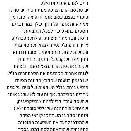
חיים לאדם אינדיווידואלי. 
שיטת סוג הדם הציעה מפתח כזה. שיטה זו 
טוענת בעצם, שאם אתה יודע מהו סוג דמך, 
ממילא זה אומר על הגוף שלך כמה דברים 
נוספים כמו- כושר לעכל, רגישויות 
חיסוניות, רמת חומציות, יעילות מטבולית, 
איזון הורמונלי, נטייה למחלות מסויימות, 
ורגישות למזונות מסויימים. סוג הדם הוא 
נתון מולד שנקבע ע"י הגנים. היות והגן 
שקובע את סוג הדם נמצא בסמוך ובצמוד 
לגנים אחרים הקובעים את הפרמטרים הנ"ל, 
יש היגיון בטענה שמקבץ תכונות מסוים 
מופיע ביחד, בגלל השפעות של גנים על גנים 
אחרים בסביבתם. אך זה עוד לא שכנע אותי 
שהעסק עובד. כדי להיות אובייקטיבית, 
שיניתי את התזונה שלי לפי סוג דמי (A ) 
ויזמתי סקר בו השתתפו קוראי הספר 
שהתנדבו לתעד את השפעות התוכנית 
התזונתית שהותאמה לסוג דמם. בסקר 