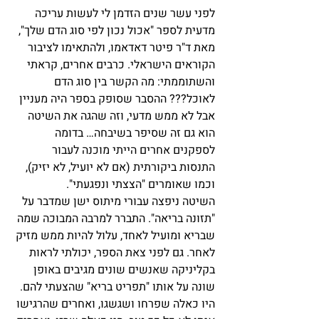
לפני עשר שנים הזדמן לי לעשות עריכה 
מדעית לספר "אכול נכון לפי סוג הדם שלך", 
מאת ד"ר פיטר דאדאמו, ולהתאימו לציבור 
הקוראים הישראלי. כרבים אחרים, קראתי 
והשתוממתי: מה הקשר בין סוג הדם 
לאוכל??? ההסבר שסופק בספר היה מעניין 
אבל לא ממש מדעי, וזה שהגה את השיטה 
הוא גם זה שסיפר בשיבחה… בדומה 
לספקנים אחרים הייתי מוכנה לעבור 
התנסות ביקורתית (אם לא יועיל, לא יזיק), 
וכמו שאומרים "הצצתי ונפגעתי".
השיטה ניפצה עבורי מיתוס ישן שמדבר על 
"תזונה בריאה". התברר למרבה המבוכה שמה 
שבריא ומועיל לאחד, עלול להיות ממש מזיק 
לאחר. גם לפני צאת הספר, יכולתי לראות 
בקליניקה שאנשים שונים מגיבים באופן 
שונה על אותו "תפריט בריא" שהצעתי להם. 
היו כאלה שפרחו ושגשגו, ואחרים שהרגישו 