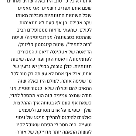
איתו לא כל כך טוב. היו כאלה שרזו, ואחרים 
שעם אותו תפריט השמינו. אני מאמינה 
שכל השיטות התזונתיות סובלות מאותו 
עקב אכילס: הן אף פעם לא מתאימות 
לכולם. שמעתי עדויות ממטופלים רבים 
שהתנסו בטבעונות/ מקרוביוטיקה/ שיטת 
"רזה לתמיד"/ שיטת קינגסטון קליניק/ 
הדיאטה של אטקינס/ דיאטת המכורים 
לפחמימות/ דיאטת הזון ועוד כהנה שיטות 
תזונתיות. כולן טובות, בכולן יש גרעין של 
אמת, אבל אף אחת לא עשתה רק טוב לכל 
מי שניסה אותה. לעולם היו כאלה שזה 
התאים להם וכאלה שלא. כנטורופטית, אני 
מודה שמצב עניינים כזה הוא מתסכל למדי, 
כשאת אף פעם לא בטוחה איך ההמלצות 
שלך ישפיעו על אדם מסוים, ולפעמים 
נאלצים להיכנס לתהליך מייגע של ניסוי 
וטעייה. היה חסר לי מפתח שאוכל לפיו 
לעשות התאמה יותר מדוייקת של אורח- 