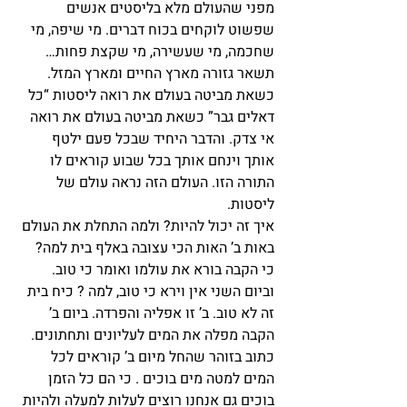
מפני שהעולם מלא בליסטים אנשים 
שפשוט לוקחים בכוח דברים. מי שיפה, מי 
שחכמה, מי שעשירה, מי שקצת פחות… 
תשאר גזורה מארץ החיים ומארץ המזל. 
כשאת מביטה בעולם את רואה ליסטות “כל 
דאלים גבר” כשאת מביטה בעולם את רואה 
אי צדק. והדבר היחיד שבכל פעם ילטף 
אותך וינחם אותך בכל שבוע קוראים לו 
התורה הזו. העולם הזה נראה עולם של 
ליסטות.
איך זה יכול להיות? ולמה התחלת את העולם 
באות ב’ האות הכי עצובה באלף בית למה? 
כי הקבה בורא את עולמו ואומר כי טוב. 
וביום השני אין וירא כי טוב, למה ? כיח בית 
זה לא טוב. ב’ זו אפליה והפרדה. ביום ב’ 
הקבה מפלה את המים לעליונים ותחתונים. 
כתוב בזוהר שהחל מיום ב’ קוראים לכל 
המים למטה מים בוכים . כי הם כל הזמן 
בוכים גם אנחנו רוצים לעלות למעלה ולהיות 