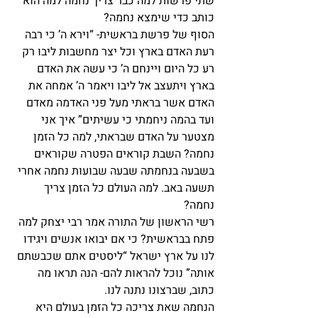
שתי פרשות למה כבר צריך נחמה למה הוא 
כותב כדי שימצא נחמה?
הסוף של פרשת בראשית- “וירא ה’ כי רבה 
רעת האדם בארץ וכל יצר מחשבות ליבו רק 
רע כל היום ויינחם ה’ כי עשה את האדם 
בארץ ויתעצב אל ליבו ויאמר ה’ אמחה את 
האדם אשר בראתי מעל פני האדמה מאדם 
ועד בהמה ניחמתי כי עשיתים” איך אני 
מצטער על האדם שבראתי, למה כל הזמן 
נחמה? השבת קוראים הפטרה שקוראים 
בשבעה בנחמתה שבעה שבועות נחמה אחרי 
תשעה באב. למה העולם כל הזמן צריך 
נחמה?
רשי הראשון של התורה אמר רבי יצחק למה 
פתח בבראשית? כי אם יבואו אנשים ויגידו 
לנו על ארץ ישראל “ליסטים אתם שכבשתם 
אותה” נוכל להראות להם- הנה תראו מה 
כתוב, שברצונו נתנה לנו.
הנחמה שאת צריכה כל הזמן בעולם היא 