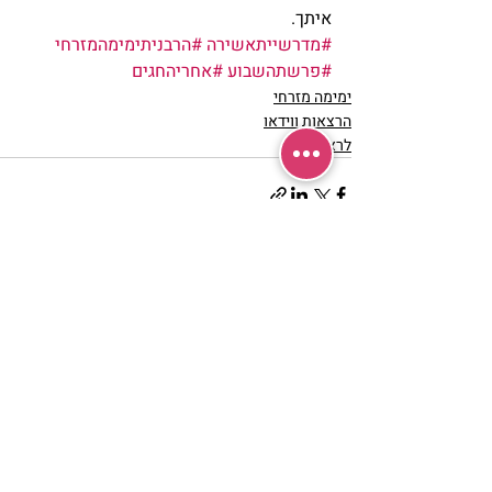
איתך.
#מדרשייתאשירה
#הרבניתימימהמזרחי
#פרשתהשבוע
#אחריהחגים
ימימה מזרחי
הרצאות ווידאו
לראשי
פוסטים אחרונים
הצג הכול