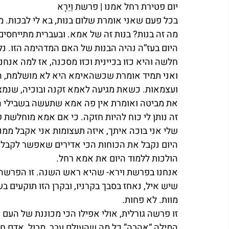
יום פטירת רחל אמנו | פרשת וַיֵּרָא
מה זה בנות? בנות זה של אמא. ובעברית מתייחסים
היום בעז”ה נהיה הבנות של האם המדהימה הזו. נל
חלשה והיא כזו בכיינית וכזו מסכנה, אז למה אנחנ
ואני תמיד אומרת שכשהאימא היא לא מושלמת, ה
ועצמאות. כשאת מגיעה לאמא זקנה ובוכיה, שנמ
את מביטה ואומרת אין פה אמא שתעשה בשבילי הכ
זה נותן לי כוח להיות חזקה. כי אם אמא מוחלשת 
שלי אני בוכה איתך, איזה תעצומות אני אקבל ממנ
היום נקבל את הכוחות הכי אדירים שאפשר לקבל, 
הולכות ללמוד היום את אמא רחל.
אנחנו בפרשת וירא- שהיא ראש השנה. זו הפרשה 
שיש איל, נאחז בסבך בקרניו, ובקרן הזו תוקעים 
מוות. לא פחות.
זו פרשה גורלית, אולי אפילו הכי מכוננת של העם
המילה “אהבה” כל מה שהעולם עבר, מבול, אדם חוה