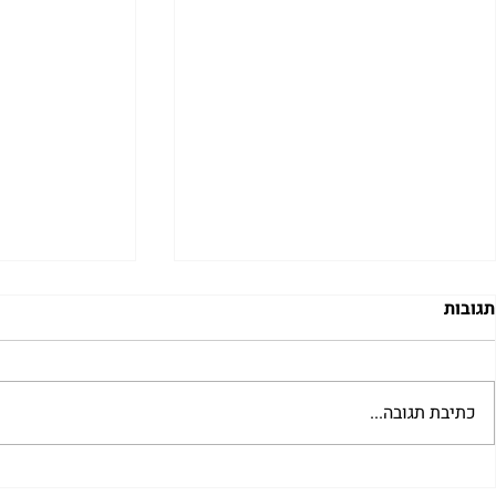
תגובות
כתיבת תגובה...
"למצוא את אהבתך האבודה" |
מתגעגעות לב