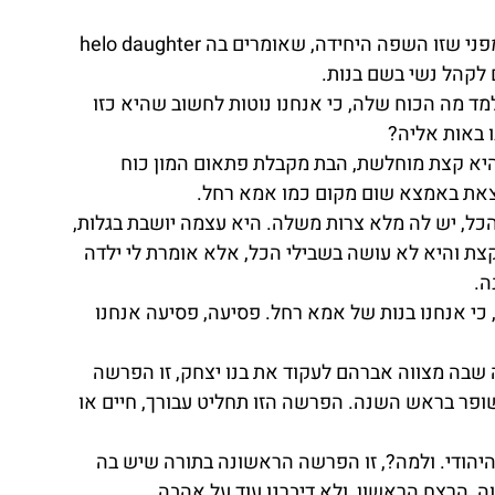
בכל פעם שאני אומרת שלום בנות, בא לי לבכות. מפני שזו השפה היחידה, שאומרים בה helo daughter 
 לקהל נשי בשם בנות.
מד מה הכוח שלה, כי אנחנו נוטות לחשוב שהיא כזו 
ו באות אליה?
יא קצת מוחלשת, הבת מקבלת פתאום המון כוח 
צאת באמצא שום מקום כמו אמא רחל.
ל, יש לה מלא צרות משלה. היא עצמה יושבת בגלות, 
קצת והיא לא עושה בשבילי הכל, אלא אומרת לי ילדה 
ה.
כי אנחנו בנות של אמא רחל. פסיעה, פסיעה אנחנו 
שבה מצווה אברהם לעקוד את בנו יצחק, זו הפרשה 
בשופר בראש השנה. הפרשה הזו תחליט עבורך, חיים או 
 היהודי. ולמה?, זו הפרשה הראשונה בתורה שיש בה 
, הרצח הראשון, ולא דיברנו עוד על אהבה.