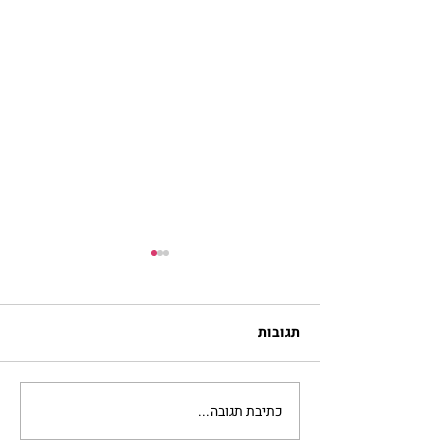
תגובות
כתיבת תגובה...
מתגעגעות לבית המפגש,
השיעור לתשעה באב | הר'