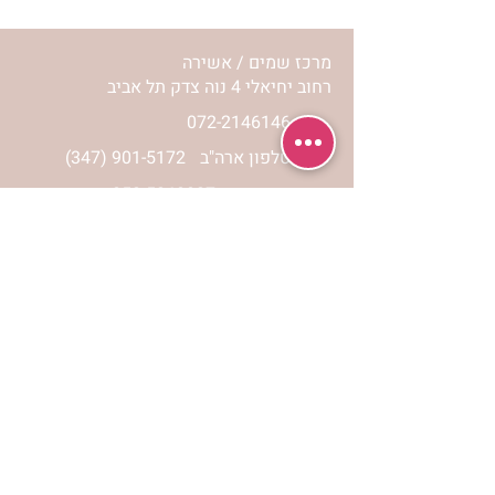
ימימה מזרחי
מרכז שמים / אשירה
רחוב יחיאלי 4 נוה צדק תל אביב
072-2146146
טלפון ארה"ב
(347) 901-5172
וואטסאפ: 052-5260027
חניה בשפע באזור כולו
הרשמי לעדכונים
הרשמי