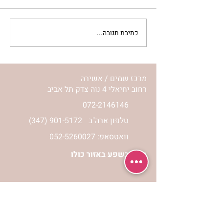
כתיבת תגובה...
וידאוקליפ ‘אלול’ – נועה בן
אלכסנדר
מרכז שמים / אשירה
רחוב יחיאלי 4 נוה צדק תל אביב
072-2146146
טלפון ארה"ב
(347) 901-5172
וואטסאפ: 052-5260027
חניה בשפע באזור כולו
הרשמי לעדכונים