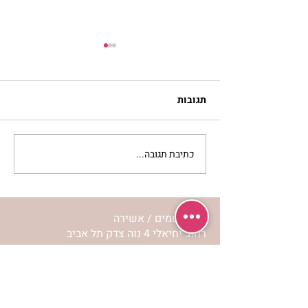
תגובות
כתיבת תגובה...
מתגעגעות לבית המפגש,
השיעור לתשעה באב | הר'
ימימה מזרחי
מרכז שמים / אשירה
רחוב יחיאלי 4 נוה צדק תל אביב
072-2146146
טלפון ארה"ב
(347) 901-5172
וואטסאפ: 052-5260027