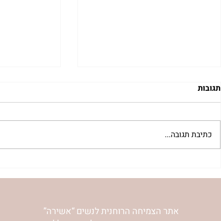
תגובות
כתיבת תגובה...
"למצוא את אהבתך האבודה" |
מתגעגעות לב
שיעור לט"ו באב | הר' ימימה
השיעור לתשעה
מזרחי
ימימה מזרחי
אתר הצמיחה הרוחנית לנשים “אשירה”