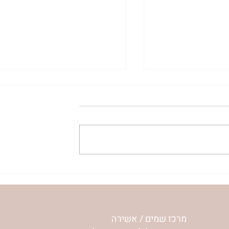
ית המפגש,
הרבנית ימימה מזרחי "משנכנס
 באב | הר'
אוהב" | ראש חודש אב
מרכז שמים / אשירה