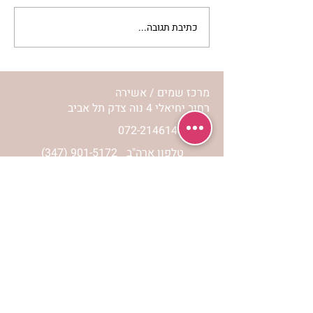
כתיבת תגובה...
מתגעגעות לבית המפגש,
השיעור לתשעה באב | הר'
ימימה מזרחי
מרכז שמים / אשירה
רחוב יחיאלי 4 נוה צדק תל אביב
072-2146146
טלפון ארה"ב
(347) 901-5172
וואטסאפ: 052-5260027
חניה בשפע באזור כולו
הרשמי לעדכונים