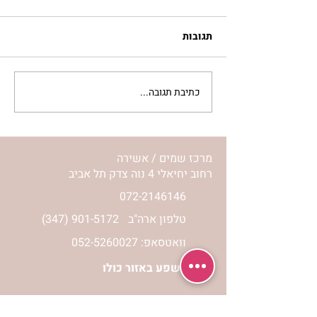
תגובות
כתיבת תגובה...
אני ה’ רופאך – על מחלות,
היוצרותן ומניעתן | שושי
גבאי
מרכז שמים / אשירה
רחוב יחיאלי 4 נוה צדק תל אביב
072-2146146
טלפון ארה"ב
(347) 901-5172
וואטסאפ: 052-5260027
חניה בשפע באזור כולו
הרשמי לעדכונים