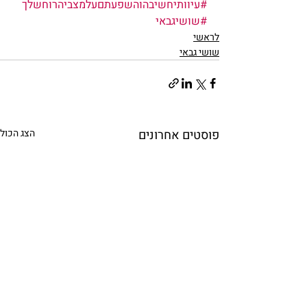
#עיוותיחשיבהוהשפעתםעלמצביהרוחשלך
#שושיגבאי
לראשי
שושי גבאי
פוסטים אחרונים
הצג הכול