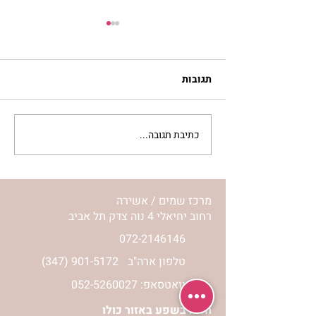
תגובות
כתיבת תגובה...
סלט מצליבים | ג’סיקה
הלפרין
מרכז שמים / אשירה
רחוב יחיאלי 4 נוה צדק תל אביב
072-2146146
טלפון ארה"ב
(347) 901-5172
וואטסאפ: 052-5260027
חניה בשפע באזור כולו