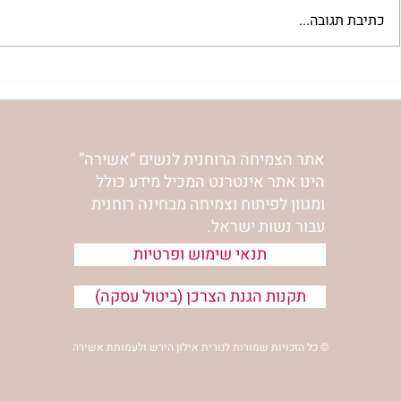
כתיבת תגובה...
"שער הדמעות" | נורית אילון
לחיות את המס
הירש
אילון הירש
אתר הצמיחה הרוחנית לנשים “אשירה”
הינו אתר אינטרנט המכיל מידע כולל
ומגוון לפיתוח וצמיחה מבחינה רוחנית
עבור נשות ישראל.
תנאי שימוש ופרטיות
תקנות הגנת הצרכן (ביטול עסקה)
© כל הזכויות שמורות לנורית אילון הירש ולעמותת אשירה