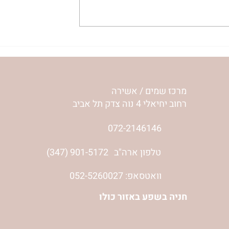
ע שלי | נורית
להסתכל לחיים בעיניים | נורית
אילון הירש
מרכז שמים / אשירה
רחוב יחיאלי 4 נוה צדק תל אביב
072-2146146
טלפון ארה"ב
(347) 901-5172
וואטסאפ: 052-5260027
חניה בשפע באזור כולו