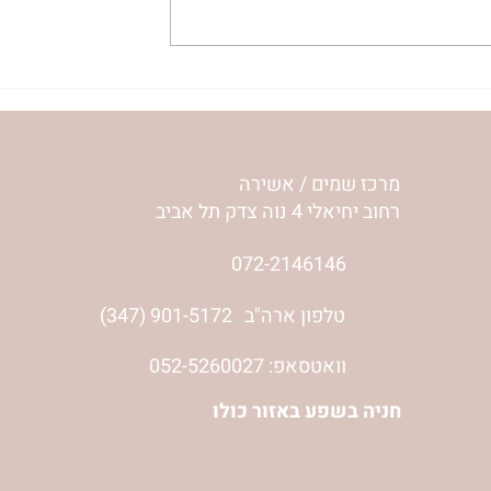
| ג’סיקה הלפרין
הר’ ימימה מזרחי בשיחה אישי
עם ליאת שי, אשת הלום קרב
והסרט 'מוכרח להיות בשמחה'-
ליאור שי והלם קרב
מרכז שמים / אשירה
רחוב יחיאלי 4 נוה צדק תל אביב
072-2146146
טלפון ארה"ב
(347) 901-5172
וואטסאפ: 052-5260027
חניה בשפע באזור כולו