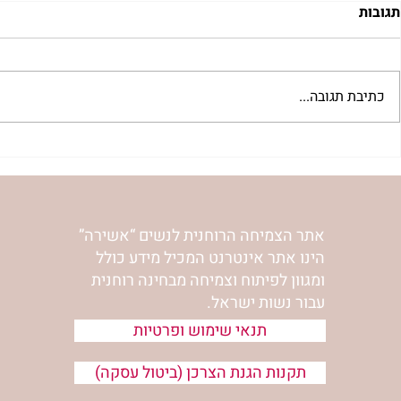
תגובות
כתיבת תגובה...
חוסר בטחון עצמי וביטוייו בחיי
אני ה’ רופאך 
היומיום | שושי גבאי
היוצרותן ומני
אתר הצמיחה הרוחנית לנשים “אשירה”
הינו אתר אינטרנט המכיל מידע כולל
ומגוון לפיתוח וצמיחה מבחינה רוחנית
עבור נשות ישראל.
תנאי שימוש ופרטיות
תקנות הגנת הצרכן (ביטול עסקה)