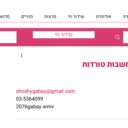
יה
אודותינו
שידור חי
מרצות
מנויים
סדנאו
שידור חי
שבות טורדות
shoshygabay@gmail.com
03-5364099
2076gabay.wmv