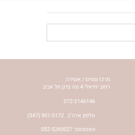
חשיבה חיובית ומקומה בעבוד
10 ימי התשובה ויום
הכיפורים | שוש גבאי
#עשרתימיתשובה #שושיגבאי
– על מחלות,
עתן | שושי גבאי
מרכז שמים / אשירה
רחוב יחיאלי 4 נוה צדק תל אביב
072-2146146
טלפון ארה"ב
(347) 901-5172
וואטסאפ: 052-5260027