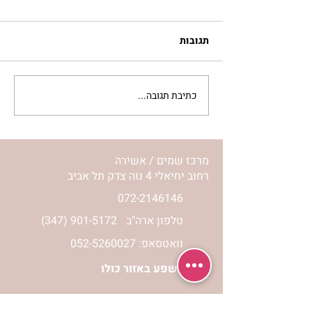
תגובות
כתיבת תגובה...
לחיות את המסע שלי | נורית
אילון הירש
מרכז שמים / אשירה
רחוב יחיאלי 4 נוה צדק תל אביב
072-2146146
טלפון ארה"ב
(347) 901-5172
וואטסאפ: 052-5260027
חניה בשפע באזור כולו