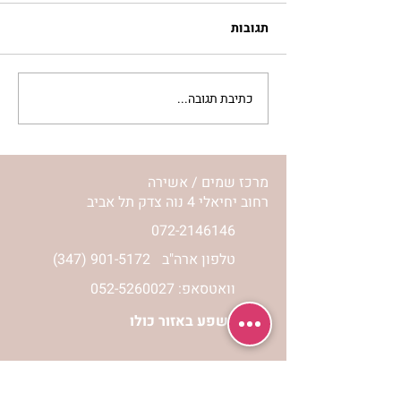
תגובות
כתיבת תגובה...
סלט מצליבים | ג’סיקה
הלפרין
מרכז שמים / אשירה
רחוב יחיאלי 4 נוה צדק תל אביב
072-2146146
טלפון ארה"ב
(347) 901-5172
וואטסאפ: 052-5260027
חניה בשפע באזור כולו
הרשמי לעדכונים