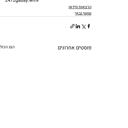
2472gabay.wmv
הרצאות ווידאו
שושי גבאי
פוסטים אחרונים
הצג הכול