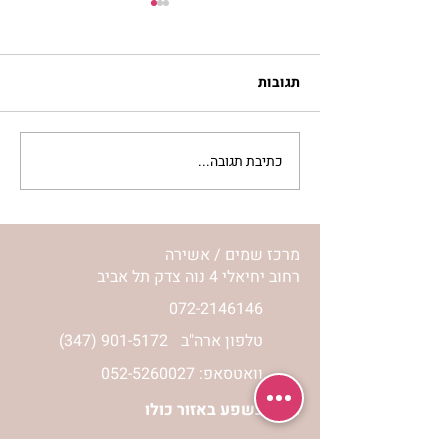
תגובות
כתיבת תגובה...
לחיות את המסע שלי | נורית
אילון הירש
מרכז שמים / אשירה
רחוב יחיאלי 4 נוה צדק תל אביב
072-2146146
טלפון ארה"ב
(347) 901-5172
וואטסאפ: 052-5260027
חניה בשפע באזור כולו