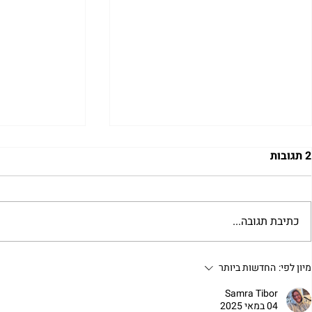
2 תגובות
כתיבת תגובה...
להסתכל לייאוש בעיניים | נורית
להזכיר ללב ש
מיון לפי:
החדשות ביותר
אילון הירש
אהבה | נורית 
Samra Tibor
04 במאי 2025