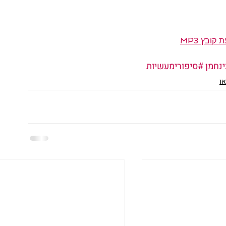
קובץ MP3
נחמן
#סיפורימעשיות
או