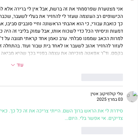
אני מצטערת שפרסמתי את זה ברשת, אבל אין לי ברירה אלא ל
הכישופים רב העוצמה שעזר לי להחזיר את בעלי לשעבר, שכבר נע
כך כואבת עבורי, כי הוא אהבתי הראשונה וחיי סובבים סביבו, 
דמעות וניסיתי הכל כדי לשכוח אותו, אבל עמוק בליבי זה היה כ
למרות הכאב שממנו סבלתי. ערב נאמן אחד קראתי תגובה על ד"
לעזור להחזיר אהוב לשעבר או לאחד בית שבור ועוד. בהתחלה זה
בקסם. וד"ר אפאטה מוכיחה את עצמה בפניי בכך שהיא מביאה
עוד
לייק
להשיב
טלי קולמיקוב אטין
03 במרץ 2025
סידרת לי את הראש ברוך השם. הייתי צריכה את זה כל כך. כאי
צדיקים. אי אפשר בלי. היום... 
לייק
להשיב