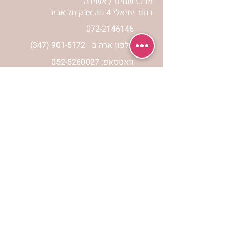
מרכז שמים / אשירה
רחוב יחיאלי 4 נוה צדק תל אביב
072-2146146
טלפון ארה"ב
(347) 901-5172
וואטסאפ: 052-5260027
חניה בשפע באזור כולו
הרשמי לעדכונים
הרשמי