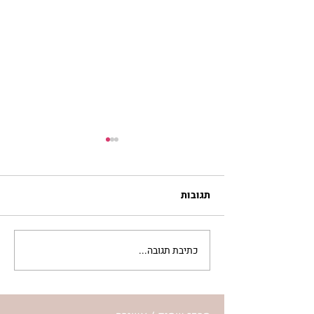
תגובות
כתיבת תגובה...
מתגעגעות לבית המפגש,
השיעור לתשעה באב | הר'
ימימה מזרחי