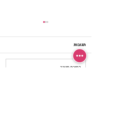
תגובות
כתיבת תגובה...
מתגעגעות לבית המפגש,
השיעור לתשעה באב | הר'
ימימה מזרחי
מרכז שמים / אשירה
רחוב יחיאלי 4 נוה צדק תל אביב
072-2146146
טלפון ארה"ב
(347) 901-5172