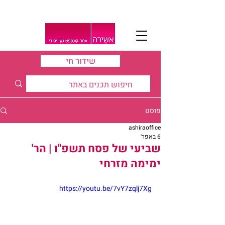
שידור חי
פוסט
ashiraoffice
6 באפר׳
שביעי של פסח תשפ"ו | הר'
ימימה מזרחי
https://youtu.be/7vY7zqlj7Xg