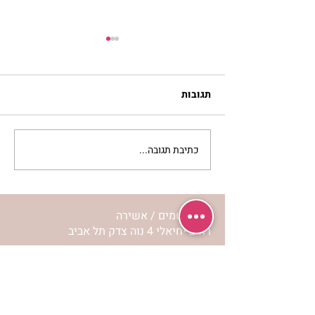
תגובות
כתיבת תגובה...
לחיות את המסע שלי | נורית
אילון הירש
מרכז שמים / אשירה
רחוב יחיאלי 4 נוה צדק תל אביב
072-2146146
טלפון ארה"ב
(347) 901-5172
וואטסאפ: 052-5260027