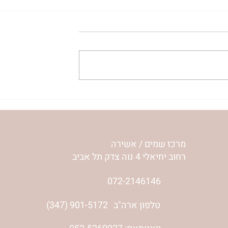
ע שלי | נורית
להסתכל לחיים בעיניים | נורית
אילון הירש
מרכז שמים / אשירה
רחוב יחיאלי 4 נוה צדק תל אביב
072-2146146
טלפון ארה"ב
(347) 901-5172