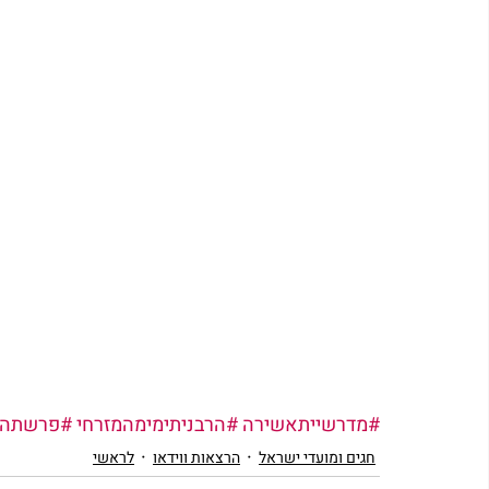
#מדרשייתאשירה
#הרבניתימימהמזרחי
#פרשתהש
חגים ומועדי ישראל
הרצאות ווידאו
לראשי