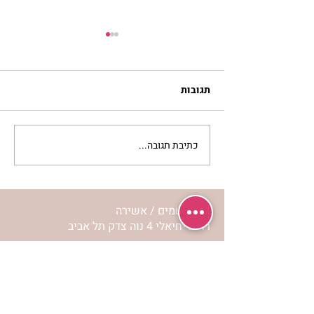
תגובות
כתיבת תגובה...
לחיות את המסע שלי | נורית
אילון הירש
מרכז שמים / אשירה
רחוב יחיאלי 4 נוה צדק תל אביב
072-2146146
טלפון ארה"ב
(347) 901-5172
וואטסאפ: 052-5260027