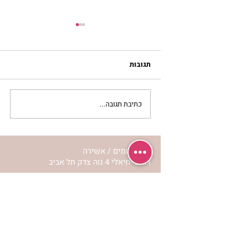
תגובות
כתיבת תגובה...
מתגעגעות לבית המפגש,
השיעור לתשעה באב | הר'
ימימה מזרחי
מרכז שמים / אשירה
רחוב יחיאלי 4 נוה צדק תל אביב
072-2146146
טלפון ארה"ב
(347) 901-5172
וואטסאפ: 052-5260027