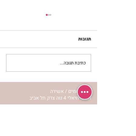
תגובות
כתיבת תגובה...
לחיות את המסע שלי | נורית
אילון הירש
מרכז שמים / אשירה
רחוב יחיאלי 4 נוה צדק תל אביב
072-2146146
טלפון ארה"ב
(347) 901-5172
וואטסאפ: 052-5260027