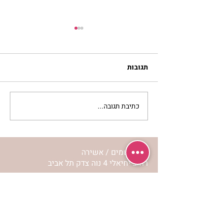
תגובות
כתיבת תגובה...
סלט מצליבים | ג’סיקה
הלפרין
מרכז שמים / אשירה
רחוב יחיאלי 4 נוה צדק תל אביב
072-2146146
טלפון ארה"ב
(347) 901-5172
וואטסאפ: 052-5260027