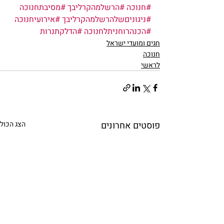
#חנוכה
#הרשלמהקרליבך
#מסיבתחנוכה
#ניגוניםשלהרשלמהקרליבך
#אירועיחנוכה
#הכנהרוחניתלחנוכה
#הדלקתנרות
חגים ומועדי ישראל
חנוכה
לראשי
פוסטים אחרונים
הצג הכול