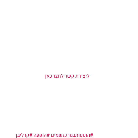
  ליצירת קשר לחצו כאן  
#הופעותבמרכזשמים
#הופעה
#קרליבך