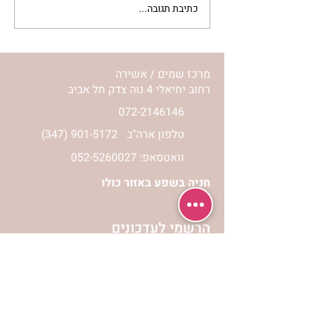
כתיבת תגובה...
מתגעגעות לבית המפגש,
השיעור לתשעה באב | הר'
ימימה מזרחי
מרכז שמים / אשירה
רחוב יחיאלי 4 נוה צדק תל אביב
072-2146146
טלפון ארה"ב
(347) 901-5172
וואטסאפ: 052-5260027
חניה בשפע באזור כולו
הרשמי לעדכונים