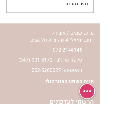
כתיבת תגובה...
מתגעגעות לבית המפגש,
השיעור לתשעה באב | הר'
ימימה מזרחי
מרכז שמים / אשירה
רחוב יחיאלי 4 נוה צדק תל אביב
072-2146146
טלפון ארה"ב
(347) 901-5172
וואטסאפ: 052-5260027
חניה בשפע באזור כולו
הרשמי לעדכונים