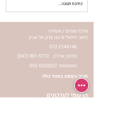
כתיבת תגובה...
מתגעגעות לבית המפגש,
השיעור לתשעה באב | הר'
ימימה מזרחי
מרכז שמים / אשירה
רחוב יחיאלי 4 נוה צדק תל אביב
072-2146146
טלפון ארה"ב
(347) 901-5172
וואטסאפ: 052-5260027
חניה בשפע באזור כולו
הרשמי לעדכונים