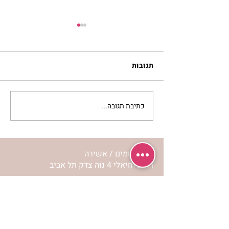
תגובות
כתיבת תגובה...
סלט מצליבים | ג’סיקה
הלפרין
מרכז שמים / אשירה
רחוב יחיאלי 4 נוה צדק תל אביב
072-2146146
טלפון ארה"ב
(347) 901-5172
וואטסאפ: 052-5260027