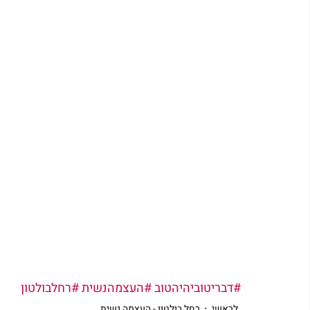
#דבריטוביהיהטוב
#העצמהנשית
#רחלבולטון
לראשי
רחל בולטון - העצמה נשית