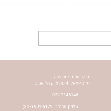
| ג’סיקה הלפרין
הר’ ימימה מזרחי בשיחה אישי
עם ליאת שי, אשת הלום קרב
והסרט 'מוכרח להיות בשמחה'-
ליאור שי והלם קרב
מרכז שמים / אשירה
רחוב יחיאלי 4 נוה צדק תל אביב
072-2146146
טלפון ארה"ב
(347) 901-5172