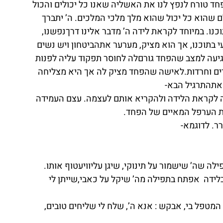
ד טורח לנפץ לנו את האשליה שאנו כל יכולים והכול 
 שהוא כל יכול שהוא מלך מלכי המלכים. ה’ יתברך 
נו. במיוחד לקראת לידה ה’ מדבר אלינו דרךנפשנו, 
 בתוכנו, אך הוא מציק, מערער אתהביטחון ויש נשים 
יעה למצב שהפחד גורםלה לחוסר תפקוד עליה לפנות 
ם וחרדות.לאישה שהפחד מציק לה אך היא מצליחה 
אתהתרגיל הבא-
ל כל הפחדים	שעולים לה לקראת הלידה ולהקריא אותם לעצמה. עצם העמידה 
ר. לדוגמא-
לה שה’ שישמור על תינוקי, שיגן עליוויעטוף אותו.
ה  אפתח בתפילה מה’ שיקל על כאבי,שייתן לי 
מטפל בי, אבקש : אנא ה’, שלח לי שליחים טובים, 