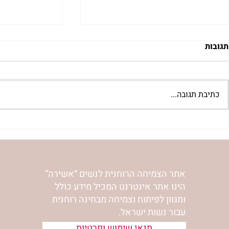
תגובות
כתיבת תגובה...
"למצוא את אהבתך האבודה" |
מתגעגעות לב
שיעור לט"ו באב | הר' ימימה
השיעור לתשעה
מזרחי
ימימה מזרחי
אתר הצמיחה הרוחנית לנשים “אשירה”
הינו אתר אינטרנט המכיל מידע כולל
ומגוון לפיתוח וצמיחה מבחינה רוחנית
עבור נשות ישראל.
תנאי שימוש ופרטיות