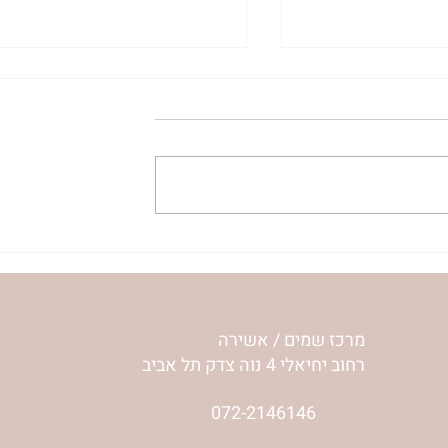
ית המפגש,
הרבנית ימימה מזרחי "משנכנס
 באב | הר'
אוהב" | ראש חודש אב
מרכז שמים / אשירה
רחוב יחיאלי 4 נוה צדק תל אביב
072-2146146