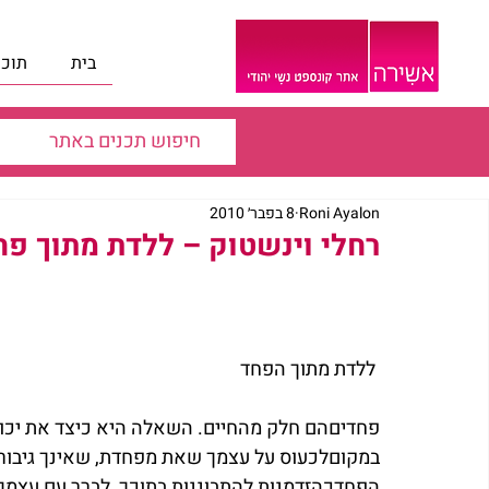
בית
תוכנ
Roni Ayalon
8 בפבר׳ 2010
רחלי וינשטוק – ללדת מתוך פח
 ללדת מתוך הפחד
פחדיםהם חלק מהחיים. השאלה היא כיצד את יכול
במקוםלכעוס על עצמך שאת מפחדת, שאינך גיבורה
הפחדכהזדמנות להתבוננות בתוכך, לברר עם עצמך