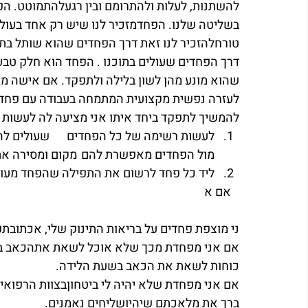
להשתנות, לעלות ולהתרומם ובין רגעלהתמוטט. הפח
בשליטה שלנו. הפחדמזכיר לנו שיש רק אחד בעולם
טורחלהזכיר לנו זאת דרך הפחדים שהוא שותל בתוכ
דרך הפחדים שעולים בתוכנו . הפחד הוא חלק טבעי
שהוא מונע מהן לשון בלילה ולתפקד. אם אישה מג
לעזרה נפשית מקצועית המתמחה בעבודה עם פחדי
להמשיך לתפקד ביחד איתו אני מציעה לה לעשות 
לעשות רשימה ש
מול הפחדים מאפשרת להם	מקום ומסירה את הערפל המאיים של הפחד. 
ליד כל פחד לרשום את התפילה שהפחד מעור
   אם א
ני מוצפת פחדים על בריאות התינוק שלי, אכתובתפי
אם אני מפחדת מכך שלא אוכל לשאת אתהכאב בליד
כוחות לשאת את הכאב בשעת הלידה. 
אם אני מפחדת שלא יהיה לי ביטחוןבצוות הרפואי ה
ברך את מלאכתם שיהיושליחים נאמנים.