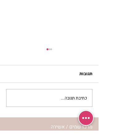
תגובות
כתיבת תגובה...
נשות אשירה – אתן
שואלות – הר’ ימימה מזרחי
עונה
מרכז שמים / אשירה
רחוב יחיאלי 4 נוה צדק תל אביב