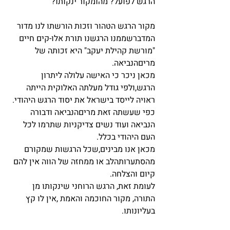
הרגש לפועל? מהומקור ינקותו?
מקור הרגש הטהור וזכות הורשתו לנו מדור 
המדברשממנו הרגשנו תורת אלו-קים חיים 
"מורשת קהילת יעקב" היא זכותה של 
מריםהנביאה.
מכאן ניכר כי האישה עלולה ליתרון 
הרגש,ולפי גודל מעלתה האלוקית הייתה 
ראויה לייסד בישראל את יסוד הרגש היהודי. 
כפי שעשתה זאת מריםהנביאה ודבורה 
הנביאה ועוד נשים צדיקניות שתרמו לכל 
העם היהודי בכלל.
מכאן אנו מבינים,שכל הרגשות שמקורם 
מהסתערותהלב או ממחזה של הווה אין להם  
קיום והצלחה.
לעומת זאת, הרגש הרוחני שינקותו מן  
התורה, מקור החוכמה והאמת ,אין לו קץ  
בעליונותו.