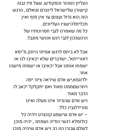
העליון הטהור והמקודש, שעל פיו נבנה 
קישורן שלישראל ליוצרם וגואלם , הרגש 
הזה הוא גדול ועצום עד אין סוף ואין 
תכליתלהישגיו העליונים.
כל מה שאמרנו לגבי חסרונותיו של 
הרגשנכון לגבי רגש אנושי מוגבל.
אבל לא ביחס לרגש אמיתי היונק מ"ימא 
דאורייתא", ישדברים שלא יכאיבו לנו או 
ישמחו אותנו אבל יכאיבו או ישמחו מישהו 
אחר.
-לדוגמא,יש אדם שיראה ציור יפה 
ויתרשםממנו מאוד ואם יתקלקל יכאב לו 
הדבר מאוד.
ויש אדם שהציור אינו מעלה ואינו 
מורידלגביו כלל.
– יש אדם שישמע קונצרט ויהיה כל 
כולומלא רגשי הודיה ושמחה , יהיה מוכן 
לשלם עבורו הון רב ויש אדם שיהיה מוכן 