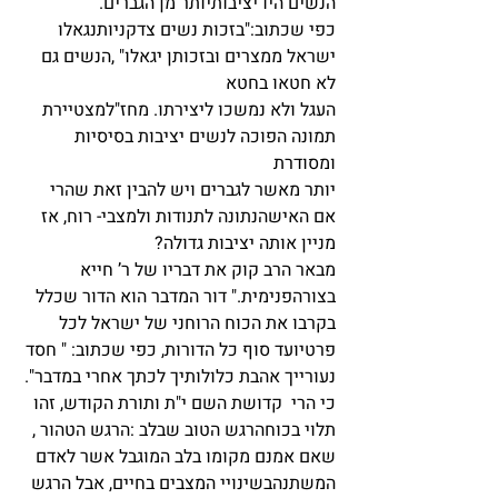
הנשים היו יציבותיותר מן הגברים.
כפי שכתוב:"בזכות נשים צדקניותנגאלו 
ישראל ממצרים ובזכותן יגאלו" ,הנשים גם 
לא חטאו בחטא
העגל ולא נמשכו ליצירתו. מחז"למצטיירת 
תמונה הפוכה לנשים יציבות בסיסיות 
ומסודרת
יותר מאשר לגברים ויש להבין זאת שהרי 
אם האישהנתונה לתנודות ולמצבי- רוח, אז 
מניין אותה יציבות גדולה?
מבאר הרב קוק את דבריו של ר’ חייא 
בצורהפנימית." דור המדבר הוא הדור שכלל 
בקרבו את הכוח הרוחני של ישראל לכל 
פרטיועד סוף כל הדורות, כפי שכתוב: " חסד 
נעורייך אהבת כלולותיך לכתך אחרי במדבר".
כי הרי  קדושת השם י"ת ותורת הקודש, זהו 
תלוי בכוחהרגש הטוב שבלב :הרגש הטהור , 
שאם אמנם מקומו בלב המוגבל אשר לאדם 
המשתנהבשינויי המצבים בחיים, אבל הרגש 