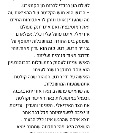
לשלם הון רבכדי לברוח מן הקונצרט.
– הרגש הוא חוש הקליטה של המציאות ,זה 
מה שמעניין אותו ונותן לו אתכוחות החיים 
ואת המוטיבציה ואם אינו יונק מעולם 
אידיאלי, איננו פועל עליו כלל. אצלאדם 
שעוסק בים התורה, במושכלות יתווסף על 
גבי זה הרגש, רגש כזה הוא עדין מאוד,זוהי 
מדרגה מאוד פנימית ועליונה .
האיש עניינו לעסוק במושכלות בהבנהובעיון 
הואעוסק בתוכן הנשגב לעצמו. 
האישה על ידי הרגש הטהור שבה קולטת 
אתמשמעות המושכלות,
מה שהאיש עושה בימא דאורייתא בהבנה 
,ובעמל במושכלות באה האישה וקולטת 
את הצד האידיאלי , הפנימי והעדין . עדינות 
זו יציבה לפעמיםיותר מכל דבר אחר.
יוצא איפה שהרגש אינו כלל הבעיה . 
השאלה היא: מהי התכונה שממנה יוצא 