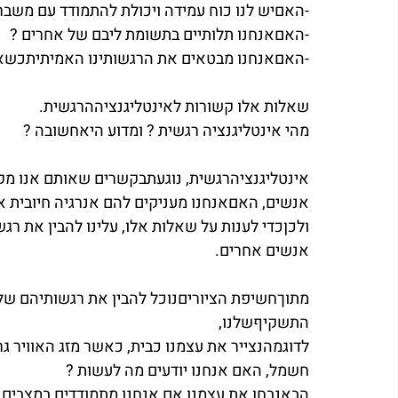
-האםיש לנו כוח עמידה ויכולת להתמודד עם משברי
-האםאנחנו תלותיים בתשומת ליבם של אחרים ?
-האםאנחנו מבטאים את הרגשותינו האמיתיתכשאנ
שאלות אלו קשורות לאינטליגנציההרגשית.
מהי אינטליגנציה רגשית ? ומדוע היאחשובה ?
אינטליגנציהרגשית, נוגעתבקשרים שאותם אנו מקי
אנשים, האםאנחנו מעניקים להם אנרגיה חיובית א
ולכןכדי לענות על שאלות אלו, עלינו להבין את רג
אנשים אחרים.
מתוךחשיפת הציוריםנוכל להבין את רגשותיהם של יל
התשקיףשלנו,
לדוגמהנצייר את עצמנו כבית, כאשר מזג האוויר ג
חשמל, האם אנחנו יודעים מה לעשות ?
הבאנבחן את עצמנו אם אנחנו מתמודדים במצבים ק