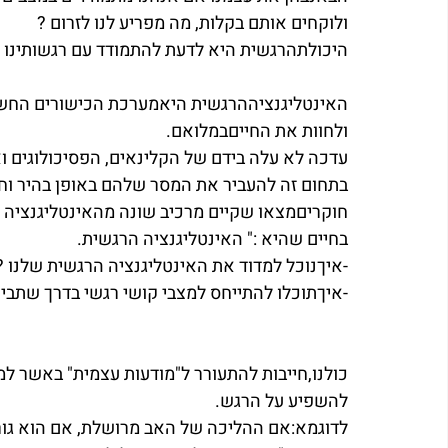
ולוקחים אותם בקלות, מה מפריע לנו לזרום ?
היכולתהרגשית היא לדעת להתמודד עם רגשותינו 
האינטליגנציההרגשית היאמערכת הכישורים החשובה
ולחוות את החייםבמלואם.
עדכה לא עלה בידם של הקלינאים, הפסיכולוגים 
בתחום זה להעביר את המסר שלהם באופן בהיר וח
חוקריםמצאו שקיים מרכיב שונה מהאינטליגנציה ה
בחיים שהיא :" האינטליגנציה הרגשית.
-איךנוכל למדוד את האינטליגנציה הרגשית שלנו ?
-איךתוכלו להתייחס למצבי קושי רגשי בדרך שתביא
כולנו,חייבות להתעורר ל"מודעות עצמית" באשר ל
להשפיע על הרגש.
לדוגמא:אם ההליכה של האב מרושלת, אם הוא גורר 