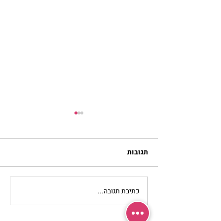
תגובות
כתיבת תגובה...
להזכיר ללב שלי איך
מרגישה אהבה | נורית אילון
הירש