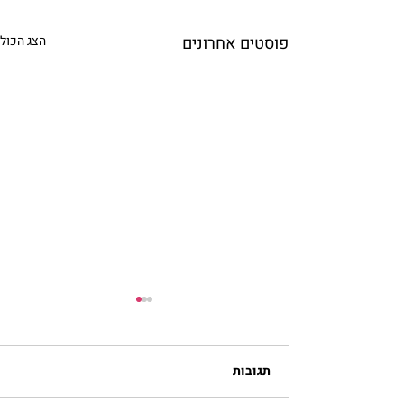
פוסטים אחרונים
הצג הכול
הבעל שם טוב הקדוש
1698-1760 | י”ח אלול תנ”ח – ו’
תגובות
סיון תק”כ רבי ישראל ב”ר
אליעזר ‘בעל שם טוב’ (נכתב