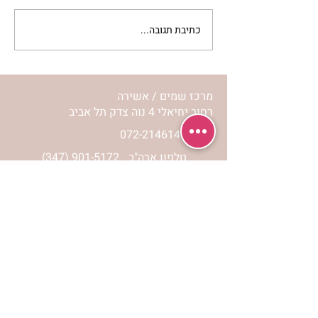
בראשי תיבות בעש”ט), מייסדה
ומחוללה של תורת החסידות...
כתיבת תגובה...
מרכז שמים / אשירה
רחוב יחיאלי 4 נוה צדק תל אביב
072-2146146
טלפון ארה"ב
(347) 901-5172
וואטסאפ: 052-5260027
חניה בשפע באזור כולו
הרשמי לעדכונים