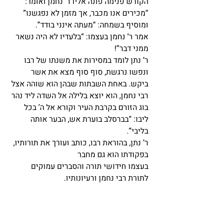
הקודש פנימה פונה אליו ר’ נחמן ואומר: 
“מכירים אנו מכבר, אך מזמן לא נפגשנו” 
ומוסיף בשמחה: “מעתה אינני בודד”.
אמר ר’ נחמן בעצמו: “בלעדיו לא היה נשאר 
ממני דבר”!
ר’ נתן לומד במסירות את משנתו של רבו 
ונפשו נרגשת, סוף סוף מצא את אשר 
ביקש. באחת השבתות שבהן הוא שוהה אצל 
רבי נחמן, הוא יוצא בלילה אל השדה ליד נהר 
בוג הזורם בקרבת העיר וקורא אל ה’ בכל 
ליבו: “בברסלב בוערת אש, הבער אותה 
בליבי”.
ר’ נתן, בהוראת רבו, כותב ועורך את תורותיו, 
בפקודתו הוא גם מחבר
בעצמו חידושי תורה והסברים עמוקים 
לתורת רבי נחמן ורעיונותיו.          