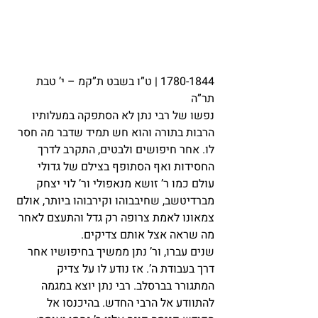
1780-1844 | ט”ו בשבט ת”קמ – י’ טבת 
תר”ה
נפשו של רבי נתן לא הסתפקה במעלותיו 
הרבות בתורה והוא חש תמיד שדבר מה חסר 
לו. אחר חיפושים ולבטים, התקרב לדרך 
החסידות ואף הסתופף בצילם של גדולי 
עולם כמו ר’ זושא מנאפולי ור’ לוי יצחק 
מברדיטשב, שחיבבוהו וקירבוהו ביותר, אולם 
צמאונו לאמת צרופה רק גדל והתעצם לאחר 
מה שראה אצל אותם צדיקים.
שנים עברו, ור’ נתן ממשיך בחיפושיו אחר 
דרך בעבודת ה’. אז נודע לו על צדיק 
המתגורר בברסלב. רבי נתן יוצא במגמה 
להתוודע אל הרבי החדש. בהיכנסו אל 