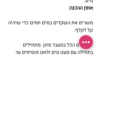
מים.
אופן ההכנה:
משרים את השקדים במים חמים כדי שיהיה 
קל לקלף.
מעבירים הכל במעבד מזון. מתחילים 
בתחילה עם מעט מים ולאט מוסיפים עד 
למירקם הרצוי.
כמובן שאפשר לתבל ולשנות כיד הדמיון 
הטובה עליכם.
הממרח המלוח מזכיר בטעמו טחינה אבל 
הרבה יותר עדין.
הממרח המתוק – פשוט מתוק.
אפשר לשמור במקרר מס’ מועט של ימים.
קינוח?