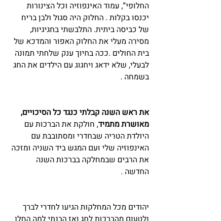
החלופי”, עמוד האינפוזיה וכל הצינורות 
יכנסו בקלות . החלוק היה סגול ולבן בריח 
של כביסה ביתית. התלבשתי בחגיגיות, 
מסירה מעלי את החלוק האפור והמדכא של 
בית החולים .ככה בחיוך ענק שלחתי תמונה 
לבעלי, שלא ידאג ויחגוג עם הילדים את החג 
בשמחה .
את ראש השנה קבלתי כנגד כל הסיכויים, 
מאושרת מתמיד
, חולקת את הברכות עם 
היולדת הטריה שבחדרי ומסתובבת עם 
האינפוזיה שלי ועם המגש ביד השניה ומזכה 
את הרבים שבמחלקה בברכות השנה 
החדשה .
יהודים מכל המחלקות הגיעו לחדרי לברך 
ולטעום מהברכות לחג ואז הבנתי למה החלו 