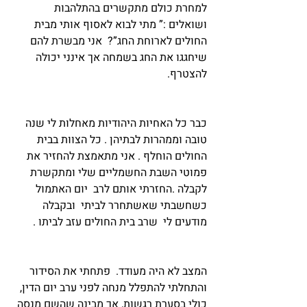
למחרת כולם מתקשרים בהתלהבות 
ושואלים :” מתי לבוא לאסוף אותי מבית 
החולים לארוחת החג”?  אני מבשרת להם 
שיחגגו את החג בשמחה אך אינני יכולה 
להצטרף.
כבר כל האחיות היהודיות מאחלות לי שנה 
טובה וממהרות לבתיהן . כל הצוות בבית 
החולים הוחלף . אני מתאמצת להחזיר את 
פמוטי השבת החשמליים שלי ומתקשרת 
לקבלה .החזרתי אותם לרב  יום האתמול 
כשחשבתי שאשתחרר לביתי  ובקבלה 
מודעים לי  שרב בית החולים עזב לביתו .
המצב לא היה מעודד.  פתחתי את הסידור 
והתחלתי להתפלל מנחה לפני ערב יום הדין, 
כולי בסערת רגשות, אך מבינה שהשם מנסה 