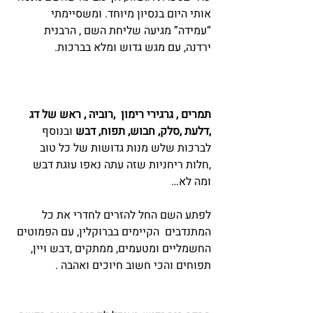
אותי היום בנסיון מיוחד. ומשסיימתי 
“עמידה” מגיעה שליחת השם , הרבנית 
ירדנה, עם מגש גדוש ומלא בברכות.
תמרים , גרגירי רימון  ,רוביה , ראש של דג 
,דלעת ,סלק, חבוש, תפוח, דבש
 ובנוסף 
לברכות שלש מנות גדושות של כל טוב 
,חלות ריחניות שזה עתה נאפו עוגת דבש 
ומה לא…
לפתע השם החל להזרים לחדרי את כל 
המתנדבים  הקיימים בברוקלין, עם הפמוטים 
החשמליים ומטעמים, ממתקים ,דבש ויין, 
תפוחים והכי חשוב חיוכים ואהבה .