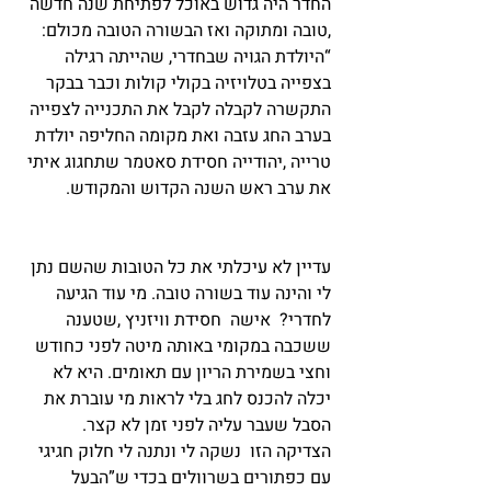
החדר היה גדוש באוכל לפתיחת שנה חדשה 
,טובה ומתוקה ואז הבשורה הטובה מכולם: 
“היולדת הגויה שבחדרי, שהייתה רגילה 
בצפייה בטלויזיה בקולי קולות וכבר בבקר 
התקשרה לקבלה לקבל את התכנייה לצפייה 
בערב החג עזבה ואת מקומה החליפה יולדת 
טרייה ,יהודייה חסידת סאטמר שתחגוג איתי 
את ערב ראש השנה הקדוש והמקודש.
עדיין לא עיכלתי את כל הטובות שהשם נתן 
לי והינה עוד בשורה טובה. מי עוד הגיעה 
לחדרי?  אישה  חסידת וויזניץ ,שטענה 
ששכבה במקומי באותה מיטה לפני כחודש 
וחצי בשמירת הריון עם תאומים. היא לא 
יכלה להכנס לחג בלי לראות מי עוברת את 
הסבל שעבר עליה לפני זמן לא קצר. 
הצדיקה הזו  נשקה לי ונתנה לי חלוק חגיגי 
עם כפתורים בשרוולים בכדי ש”הבעל 