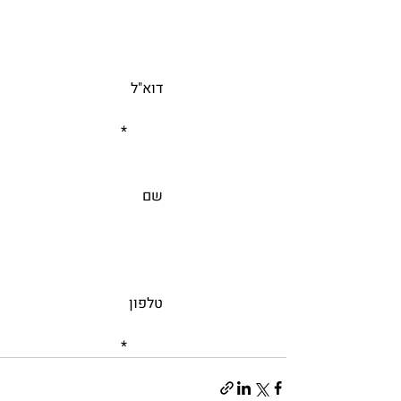
			דוא"ל
				*    
			שם
			טלפון
				*          