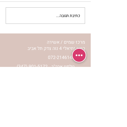
כתיבת תגובה...
מתגעגעות לבית המפגש,
השיעור לתשעה באב | הר'
ימימה מזרחי
מרכז שמים / אשירה
רחוב יחיאלי 4 נוה צדק תל אביב
072-2146146
טלפון ארה"ב
(347) 901-5172
וואטסאפ: 052-5260027
חניה בשפע באזור כולו
הרשמי לעדכונים