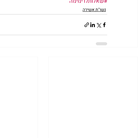
#שאלותלרימימה
נשו"ת אשירה