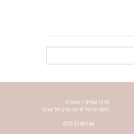
– אתן שואלות –
נשמה חופשית מחפשת מקום 
חי עונה
נשו”ת אשירה | אתן שואלות
והרבנית ימימה מזרחי עונה⇓
מרכז שמים / אשירה
רחוב יחיאלי 4 נוה צדק תל אביב
072-2146146