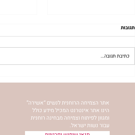
תגובות
כתיבת תגובה...
"מעשה מלחם" עצות על
נשות אשירה 
התמודדותו האישית של ר' נחמן
הר’ ימימה מזר
עם תאוות האכילה | נורית אילון
הירש
אתר הצמיחה הרוחנית לנשים “אשירה”
הינו אתר אינטרנט המכיל מידע כולל
ומגוון לפיתוח וצמיחה מבחינה רוחנית
עבור נשות ישראל.
תנאי שימוש ופרטיות