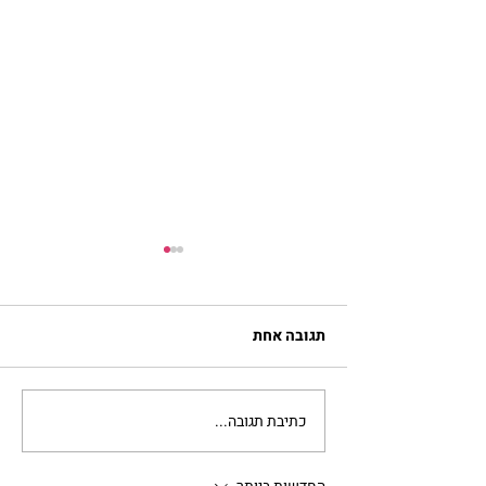
תגובה אחת
כתיבת תגובה...
להזכיר ללב שלי איך
מרגישה אהבה | נורית אילון
הירש