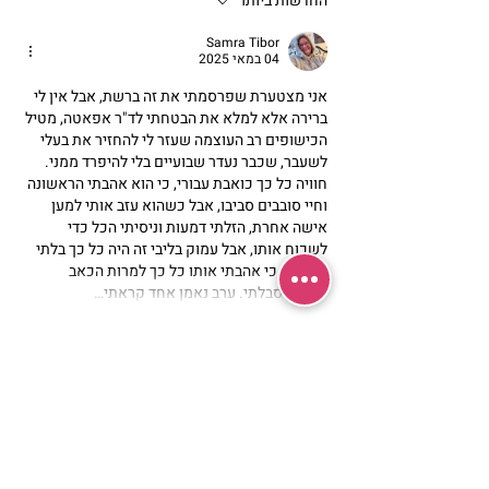
החדשות ביותר
Samra Tibor
04 במאי 2025
אני מצטערת שפרסמתי את זה ברשת, אבל אין לי 
ברירה אלא למלא את הבטחתי לד"ר אפאטה, מטיל 
הכישופים רב העוצמה שעזר לי להחזיר את בעלי 
לשעבר, שכבר נעדר שבועיים בלי להיפרד ממני. 
חוויה כל כך כואבת עבורי, כי הוא אהבתי הראשונה 
וחיי סובבים סביבו, אבל כשהוא עזב אותי למען 
אישה אחרת, הזלתי דמעות וניסיתי הכל כדי 
לשכוח אותו, אבל עמוק בליבי זה היה כל כך בלתי 
אפשרי, כי אהבתי אותו כל כך למרות הכאב 
שממנו סבלתי. ערב נאמן אחד קראתי…
עוד
לייק
להשיב
מרכז שמים / אשירה
רחוב יחיאלי 4 נוה צדק תל אביב