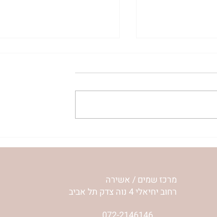
– אתן שואלות –
נשמה חופשית מחפשת מקום 
חי עונה
נשו”ת אשירה | אתן שואלות
והרבנית ימימה מזרחי עונה⇓
מרכז שמים / אשירה
רחוב יחיאלי 4 נוה צדק תל אביב
072-2146146