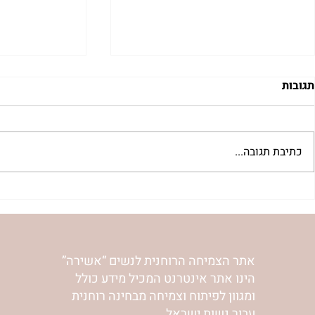
תגובות
כתיבת תגובה...
"מעשה מלחם" עצות על
נשות אשירה 
התמודדותו האישית של ר' נחמן
הר’ ימימה מזר
עם תאוות האכילה | נורית אילון
הירש
אתר הצמיחה הרוחנית לנשים “אשירה”
הינו אתר אינטרנט המכיל מידע כולל
ומגוון לפיתוח וצמיחה מבחינה רוחנית
עבור נשות ישראל.