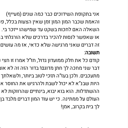
אני בתקופת השידוכים כבר כמה שנים (מעייף)
והאמת שכבר המון המון זמן שאין הצעות בכלל, פנ
השאלה האם לחכות בשקט עד שמישהו ייזכר בי.
או שאפשר לנסות להכיר בדרכים שלא הורגלתי בהם 
זה דברים שאני מרגישה שלא כדאי, אז מה עושים?
תשובה
:
קודם כל את חלק ממועדון גדול, חז”ל אמרו זו חצי 
דבר שני מחכה לך חתן מדוגם! בדור הזה זה לא אומ
מתעכבים. ולכן בעז”ה תזכי לטוב ביותר, ולשאלתך
היות שבנ”א לא יכול לשבת ולהרגיש את החוסר אונ
ההשתדלות. הוא בוא יבוא, בינתיים שהרווקות לא 
העולם על ממתינה. כי יש עוד המון דברים מלבד בן
לך בית בקרוב, אמן!   