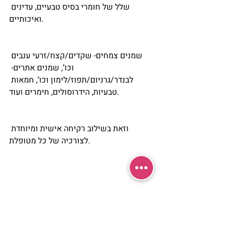
שלל של חומרי בסיס טבעיים, עדינים 
ואיכותיים.
שמנים צמחים- שקדים/קצח/זרעי ענבים 
וכו’, שמנים אתרים- 
לבנדר/גרניום/תפוז/לימון וכו’, חמאות 
טבעיות, הידרוסולים, חימרים ועוד.
וזאת בשילוב רקיחה אישית ומיוחדת 
לצורכיה של כל מטופלת.
ב”ה במאמרים הבאים אפרט בצורה רחבה על 
החומרים הללו ועל יתרונותיהם הרבים.