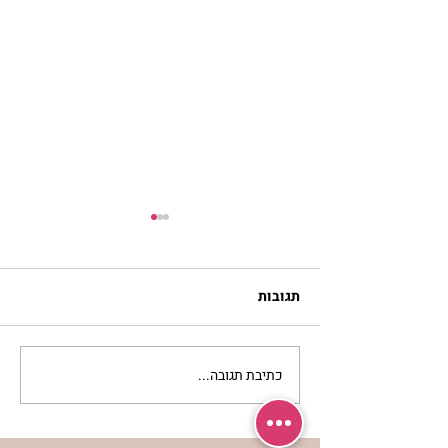
תגובות
כתיבת תגובה...
מתגעגעות לבית המפגש,
השיעור לתשעה באב | הר'
ימימה מזרחי