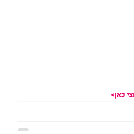
י כאן>