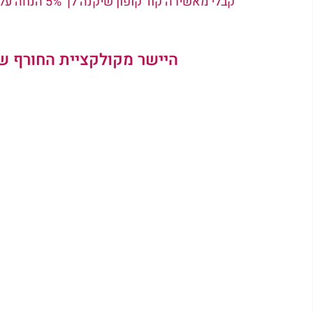
  קבלי מאשירה קוד קופון שיקנה לך 5% הנחה על שלל הפריטים והדגמים באתר - קוד קופון ASHIRA  
היישר מקולקציית החורף של ♥BRURYA HARITAN♥    