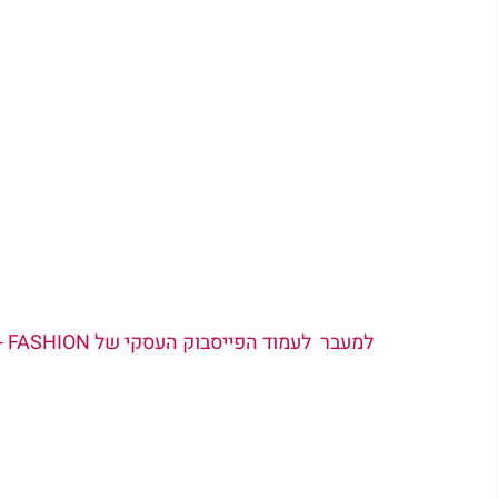
  למעבר  לעמוד הפייסבוק העסקי של AMEN - FASHION וצפייה בכל הדגמים לחצי כאן  