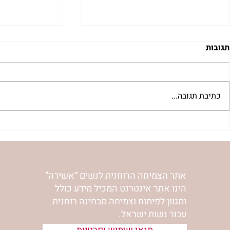
תגובות
כתיבת תגובה...
"למצוא את אהבתך האבודה" |
מתגעגעות לב
שיעור לט"ו באב | הר' ימימה
השיעור לתשעה
מזרחי
ימימה מזרחי
אתר הצמיחה הרוחנית לנשים “אשירה”
הינו אתר אינטרנט המכיל מידע כולל
ומגוון לפיתוח וצמיחה מבחינה רוחנית
עבור נשות ישראל.