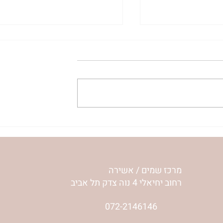
ית המפגש,
הרבנית ימימה מזרחי "משנכנס
 באב | הר'
אוהב" | ראש חודש אב
מרכז שמים / אשירה
רחוב יחיאלי 4 נוה צדק תל אביב
072-2146146