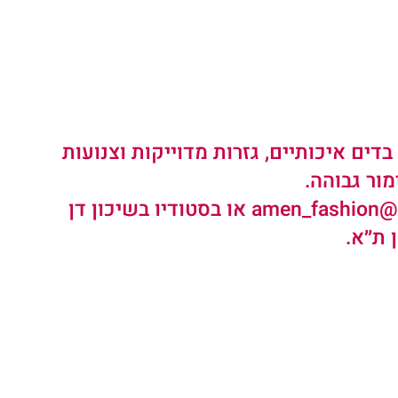
ים איכותיים, גזרות מדוייקות וצנועות 
מור גבוהה. 
ניתן לראות ולהתרשם מהקולקצייה @amen_fashion או בסטודיו בשיכון דן 
 ת״א.   